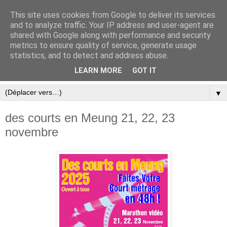
This site uses cookies from Google to deliver its services
and to analyze traffic. Your IP address and user-agent are
shared with Google along with performance and security
metrics to ensure quality of service, generate usage
statistics, and to detect and address abuse.
LEARN MORE
GOT IT
▼
des courts en Meung 21, 22, 23
novembre