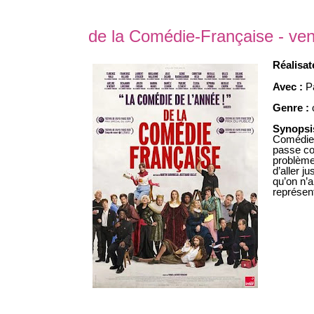
de la Comédie-Française - ve
Réalisat
Avec :
P
Genre :
Synopsi
Comédie-F
passe co
problème
d’aller j
qu’on n’
représent