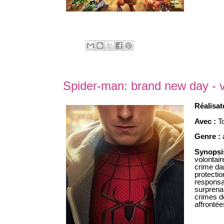
Spider-man: brand new day - 
Réalisat
Avec :
T
Genre :
Synopsi
volontair
crime da
protectio
responsab
surprena
crimes d
affrontée