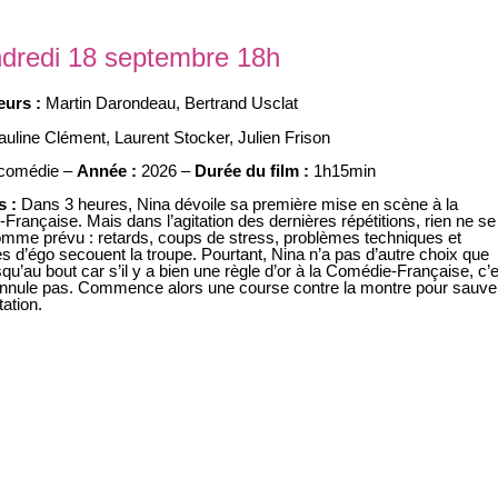
ndredi 18 septembre 18h
eurs :
Martin Darondeau
,
Bertrand Usclat
auline Clément
,
Laurent Stocker
,
Julien Frison
comédie –
Année :
2026 –
Durée du film :
1h15min
s :
Dans 3 heures, Nina dévoile sa première mise en scène à la
rançaise. Mais dans l’agitation des dernières répétitions, rien ne se
mme prévu : retards, coups de stress, problèmes techniques et
s d’égo secouent la troupe. Pourtant, Nina n’a pas d’autre choix que
usqu’au bout car s’il y a bien une règle d’or à la Comédie-Française, c’
annule pas. Commence alors une course contre la montre pour sauver
ation.