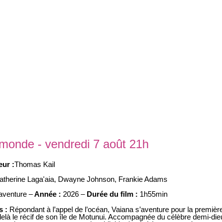
 monde - vendredi 7 août 21h
eur :
Thomas Kail
atherine Laga'aia
,
Dwayne Johnson
,
Frankie Adams
aventure –
Année :
2026 –
Durée du film :
1h55min
s :
Répondant à l’appel de l’océan, Vaiana s’aventure pour la premièr
-delà le récif de son île de Motunui. Accompagnée du célèbre demi-die