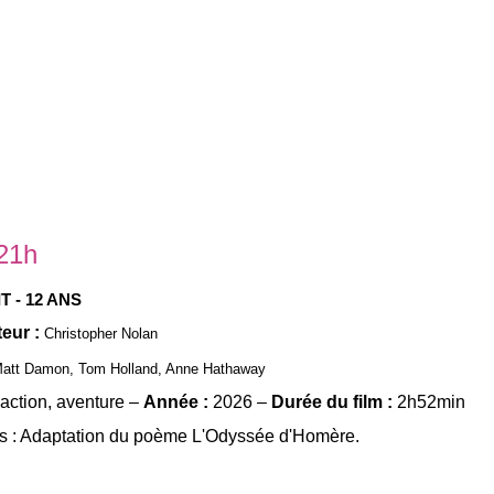
 21h
T - 12 ANS
teur :
Christopher Nolan
att Damon
,
Tom Holland
,
Anne Hathaway
action, aventure –
Année :
2026 –
Durée du film :
2h52min
s :
Adaptation du poème L'Odyssée d'Homère.