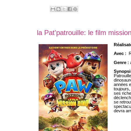
la Pat'patrouille: le film miss
Réalisat
Avec :
R
Genre :
Synopsi
Patrouill
dinosaure
années e
toujours,
ses rich
déclenche
se retro
spectacul
devra arr