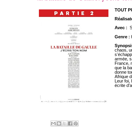
TOUT P
Réalisat
Avec :
S
Genre :
Synopsi
chaos, u
s'échappe
armée, sa
France, n
que la ba
donne tor
Afrique 
Leur foi,
écrite d’