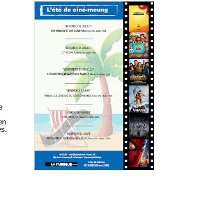
e
en
és.