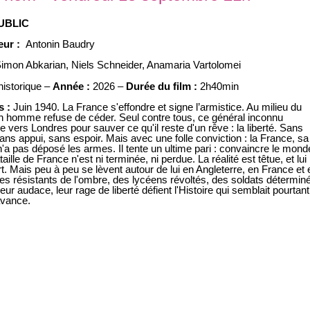
UBLIC
eur :
Antonin Baudry
imon Abkarian
,
Niels Schneider
,
Anamaria Vartolomei
historique –
Année :
2026 –
Durée du film :
2h40min
s :
Juin 1940. La France s'effondre et signe l’armistice. Au milieu du
n homme refuse de céder. Seul contre tous, ce général inconnu
 vers Londres pour sauver ce qu'il reste d'un rêve : la liberté. Sans
ns appui, sans espoir. Mais avec une folle conviction : la France, sa
'a pas déposé les armes. Il tente un ultime pari : convaincre le mond
taille de France n'est ni terminée, ni perdue. La réalité est têtue, et lui
t. Mais peu à peu se lèvent autour de lui en Angleterre, en France et 
des résistants de l'ombre, des lycéens révoltés, des soldats détermin
 leur audace, leur rage de liberté défient l'Histoire qui semblait pourtant
avance.