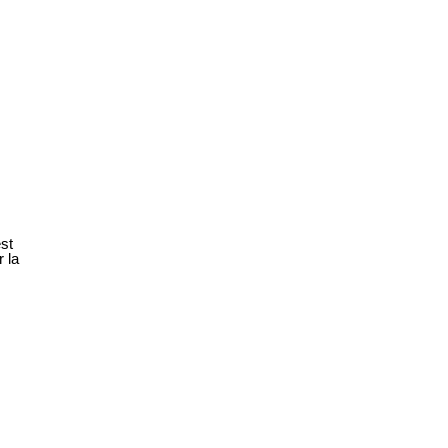
est
 la