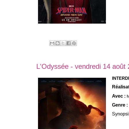
L'Odyssée - vendredi 14 août
INTERDI
Réalisa
Avec :
M
Genre :
Synopsi