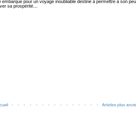
le embarque pour un voyage inoubliable destiné à permettre à son peu
uver sa prospérité…
cueil
Articles plus anci