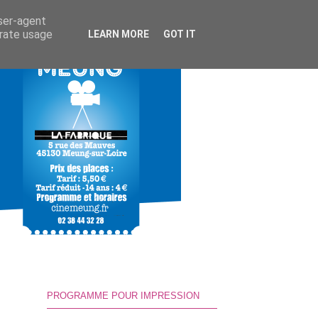
user-agent
erate usage
LEARN MORE
GOT IT
PROGRAMME POUR IMPRESSION