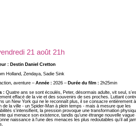
vendredi 21 août 21h
eur :
Destin Daniel Cretton
om Holland
,
Zendaya
,
Sadie Sink
action, aventure –
Année :
2026 –
Durée du film :
2h25min
s :
Quatre ans se sont écoulés, Peter, désormais adulte, vit seul, s'es
ement effacé de la vie et des souvenirs de ses proches. Luttant contr
ns un New York qui ne le reconnaît plus, il se consacre entièrement à
n de la ville - un Spider-Man à plein temps - mais à mesure que les
ilités s'intensifient, la pression provoque une transformation physiq
nte qui menace son existence, tandis qu'une étrange nouvelle vague
onne naissance à l'une des menaces les plus redoutables qu'il ait ja
s.