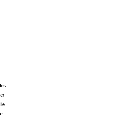
 des
ter
lle
le