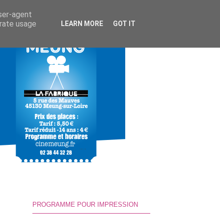
user-agent
erate usage
LEARN MORE
GOT IT
PROGRAMME POUR IMPRESSION