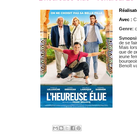
Réalisat
Avec :
C
Genre:
Synopsi
de se fai
Mais lors
que de pr
jeune fem
bourgeois
Benoît v