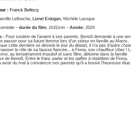
eur :
Franck Bellocq
amille Lellouche
,
Lionel Erdogan
,
Michèle Laroque
comédie –
durée du film:
1h31min –
Année:
2024
s :
Pour soutirer de l’argent à ses parents, Benoît demande à une am
re passer pour sa future femme lors d’un séjour en famille au Maroc.
que cette dernière se désiste le jour du départ, il n’a pas d’autre choi
oposer le rôle de sa fausse fiancée... à Fiona, son chauffeur Uber ! L
me, au tempérament impulsif et sans filtre, détonne dans la famille
e de Benoît. Entre le franc parler et les gaffes à répétition de Fiona,
a avoir du mal à convaincre ses parents qu’il a trouvé l’heureuse él