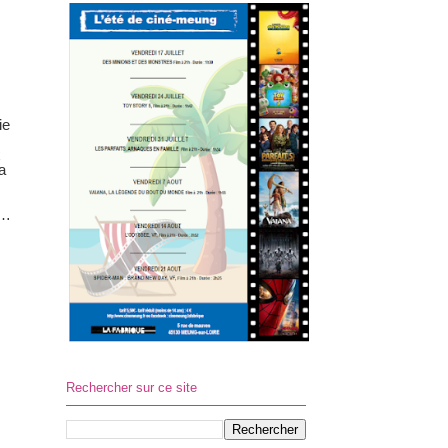
ie
x
a
ue…
Rechercher sur ce site