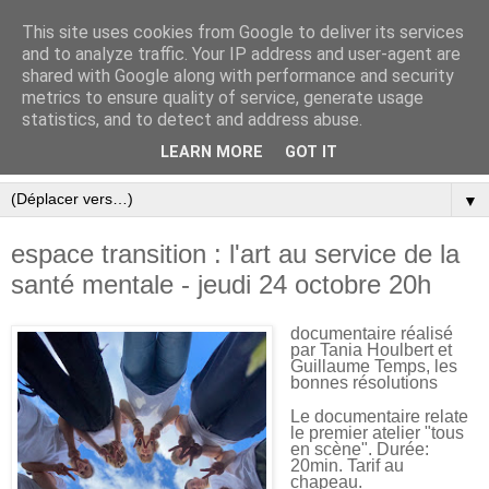
This site uses cookies from Google to deliver its services
and to analyze traffic. Your IP address and user-agent are
shared with Google along with performance and security
metrics to ensure quality of service, generate usage
statistics, and to detect and address abuse.
LEARN MORE
GOT IT
▼
espace transition : l'art au service de la
santé mentale - jeudi 24 octobre 20h
documentaire réalisé
par Tania Houlbert et
Guillaume Temps, les
bonnes résolutions
Le documentaire relate
le premier atelier "tous
en scène". Durée:
20min. Tarif au
chapeau.