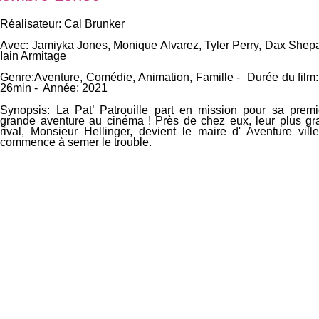
Réalisateur: Cal Brunker
Avec: Jamiyka Jones, Monique Alvarez, Tyler Perry, Dax Shepa
Iain Armitage
Genre:Aventure, Comédie, Animation, Famille - Durée du film:
26min - Année: 2021
Synopsis: La Pat’ Patrouille part en mission pour sa premi
grande aventure au cinéma ! Près de chez eux, leur plus gr
rival, Monsieur Hellinger, devient le maire d' Aventure ville
commence à semer le trouble.