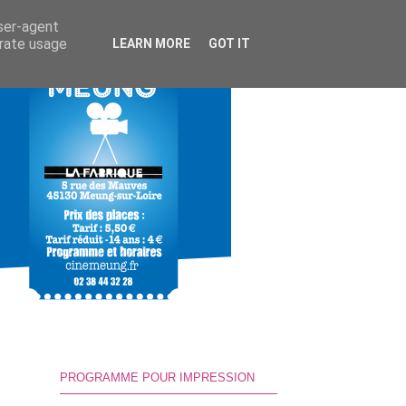
user-agent
erate usage
LEARN MORE
GOT IT
PROGRAMME POUR IMPRESSION