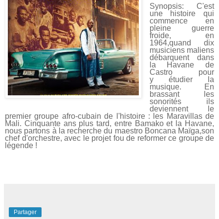
Synopsis: C'est
une histoire qui
commence en
pleine guerre
froide, en
1964,
quand dix
musiciens maliens
débarquent dans
la Havane de
Castro pour
y
étudier la
musique. En
brassant les
sonorités ils
deviennent le
premier groupe
afro-cubain de l'histoire : les Maravillas de
Mali. Cinquante ans plus tard, entre
Bamako et la Havane,
nous partons à la recherche du maestro Boncana Maïga,
son
chef d'orchestre, avec le projet fou de reformer ce groupe de
légende !
Partager