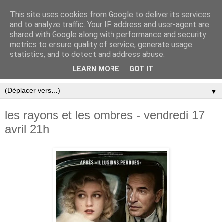
This site uses cookies from Google to deliver its services
and to analyze traffic. Your IP address and user-agent are
shared with Google along with performance and security
metrics to ensure quality of service, generate usage
statistics, and to detect and address abuse.
LEARN MORE
GOT IT
▼
les rayons et les ombres - vendredi 17
avril 21h