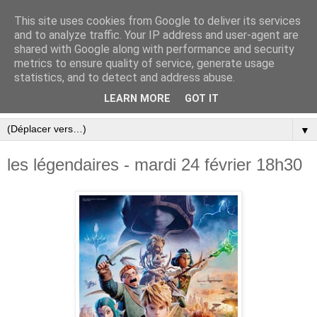
This site uses cookies from Google to deliver its services
and to analyze traffic. Your IP address and user-agent are
shared with Google along with performance and security
metrics to ensure quality of service, generate usage
statistics, and to detect and address abuse.
LEARN MORE
GOT IT
▼
les légendaires - mardi 24 février 18h30