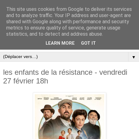
This site uses cookies from Google to deliver its services
and to analyze traffic. Your IP address and user-agent are
shared with Google along with performance and security
metrics to ensure quality of service, generate usage
statistics, and to detect and address abuse.
LEARN MORE
GOT IT
▼
les enfants de la résistance - vendredi
27 février 18h