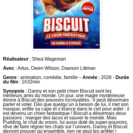
Réalisateur
:
Shea Wageman
Avec
:
Artus
,
Owen Wilson
,
Dawson Littman
Genre
: animation, comédie, famille –
Année
: 2026 -
Durée
du film
: 1h32min
Synopsis
:
Danny et son petit chien Biscuit sont les
meilleurs amis du monde. Un jour, une magie mystérieuse
donne à Biscuit des pouvoirs incroyables : il peut désormais
parler et voler. Dès que quelqu’un a besoin de lui, il met son
masque, enfile sa cape et s’élance dans le ciel pour aider : il
est devenu un chien fantastique ! Biscuit a désormais deux
passions : manger des tacos et sauver le monde. Mais
Pudding, le chat du voisin, lui aussi doté de super-pouvoirs,
rêve de faire régner les chats sur l’univers. Danny et Biscuit
devront prouver qu’ensemble, rien ne peut les arrêter !