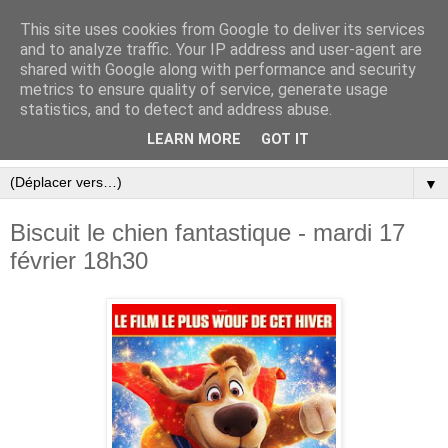
This site uses cookies from Google to deliver its services
and to analyze traffic. Your IP address and user-agent are
shared with Google along with performance and security
metrics to ensure quality of service, generate usage
statistics, and to detect and address abuse.
LEARN MORE
GOT IT
▼
Biscuit le chien fantastique - mardi 17
février 18h30