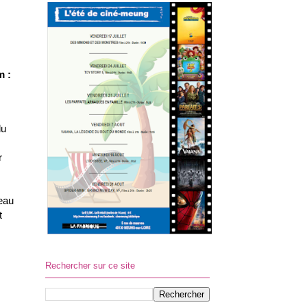
m :
lu
r
veau
t
Rechercher sur ce site