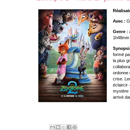
Réalisat
Avec :
G
Genre :
1h48min
Synopsi
formé par
la plus g
collabora
ordonne 
crise. L
éclaircir
mystère 
arrivé d