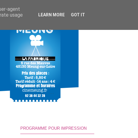
user-agent
erate usage
LEARN MORE
GOT IT
PROGRAMME POUR IMPRESSION