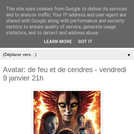
This site uses cookies from Google to deliver its services
and to analyze traffic. Your IP address and user-agent are
shared with Google along with performance and security
metrics to ensure quality of service, generate usage
statistics, and to detect and address abuse.
LEARN MORE
GOT IT
▼
Avatar: de feu et de cendres - vendredi
9 janvier 21h