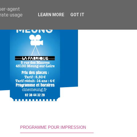
user-agent
erate usage
LEARN MORE
GOT IT
PROGRAMME POUR IMPRESSION