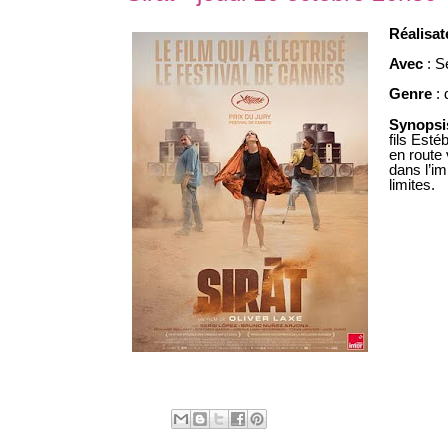
Réalisa
Avec
:
S
Genre
: 
Synopsi
fils Esté
en route
dans l’im
limites.