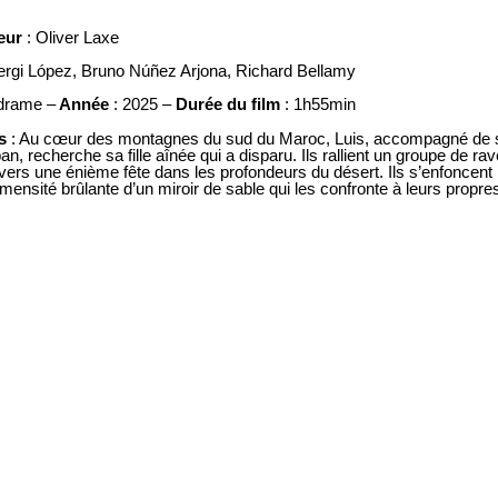
teur
: Oliver Laxe
ergi López
,
Bruno Núñez Arjona
,
Richard Bellamy
drame –
Année
: 2025 –
Durée du film
: 1h55min
s
:
Au cœur des montagnes du sud du Maroc, Luis, accompagné de 
ban, recherche sa fille aînée qui a disparu. Ils rallient un groupe de ra
 vers une énième fête dans les profondeurs du désert. Ils s’enfoncent
mensité brûlante d’un miroir de sable qui les confronte à leurs propre