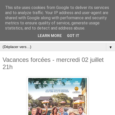
This site uses cookies from Google to deliver its services
and to analyze traffic. Your IP address and user-agent are
shared with Google along with performance and security
metrics to ensure quality of service, generate usage
statistics, and to detect and address abuse.
LEARN MORE
GOT IT
▼
Vacances forcées - mercredi 02 juillet
21h