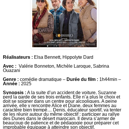
Réalisateurs :
Elsa Bennett
,
Hippolyte Dard
Avec :
Valérie Bonneton
,
Michèle Laroque
,
Sabrina
Ouazani
Genre :
comédie dramatique –
Durée du film :
1h44min –
Année :
2025
Synopsis :
A la suite d’un accident de voiture, Suzanne
perd la garde de ses trois enfants. Elle n’a plus le choix et
doit se soigner dans un centre pour alcooliques. A peine
arrivée, elle y rencontre Alice et Diane, deux femmes au
caractère bien trempé… Denis, éducateur sportif, va tenter
de les réunir autour du même objectif : participer au rallye
des Dunes dans le désert marocain. Il devra s’armer de
beaucoup de patience et de pédagogie pour préparer cet
improbable équipage à atteindre son objectif.