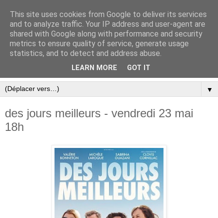
This site uses cookies from Google to deliver its services
and to analyze traffic. Your IP address and user-agent are
shared with Google along with performance and security
metrics to ensure quality of service, generate usage
statistics, and to detect and address abuse.
LEARN MORE
GOT IT
▼
des jours meilleurs - vendredi 23 mai
18h