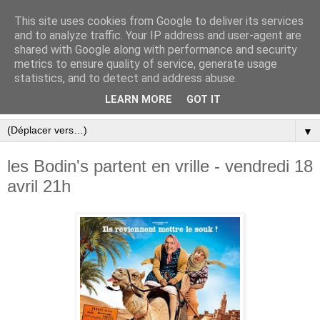
This site uses cookies from Google to deliver its services
and to analyze traffic. Your IP address and user-agent are
shared with Google along with performance and security
metrics to ensure quality of service, generate usage
statistics, and to detect and address abuse.
LEARN MORE
GOT IT
▼
les Bodin's partent en vrille - vendredi 18
avril 21h