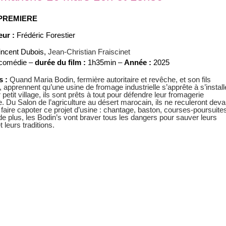
PREMIERE
eur :
Frédéric Forestier
incent Dubois
,
Jean-Christian Fraiscinet
comédie –
durée du film :
1h35min –
Année :
2025
s :
Quand Maria Bodin, fermière autoritaire et revêche, et son fils
, apprennent qu’une usine de fromage industrielle s’apprête à s’install
 petit village, ils sont prêts à tout pour défendre leur fromagerie
e. Du Salon de l’agriculture au désert marocain, ils ne reculeront deva
 faire capoter ce projet d’usine : chantage, baston, courses-poursuite
de plus, les Bodin’s vont braver tous les dangers pour sauver leurs
t leurs traditions.