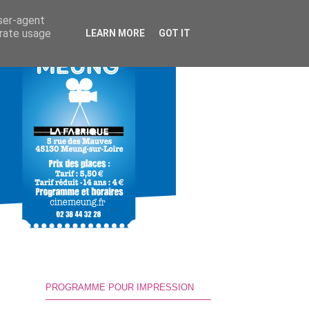
user-agent
erate usage
LEARN MORE
GOT IT
PROGRAMME POUR IMPRESSION