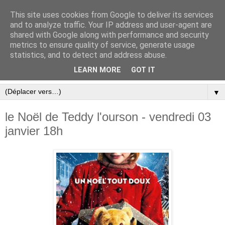
This site uses cookies from Google to deliver its services
and to analyze traffic. Your IP address and user-agent are
shared with Google along with performance and security
metrics to ensure quality of service, generate usage
statistics, and to detect and address abuse.
LEARN MORE
GOT IT
▼
le Noël de Teddy l'ourson - vendredi 03
janvier 18h