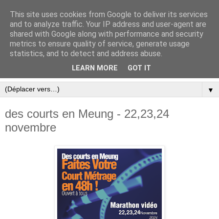
This site uses cookies from Google to deliver its services
and to analyze traffic. Your IP address and user-agent are
shared with Google along with performance and security
metrics to ensure quality of service, generate usage
statistics, and to detect and address abuse.
LEARN MORE
GOT IT
▼
des courts en Meung - 22,23,24
novembre