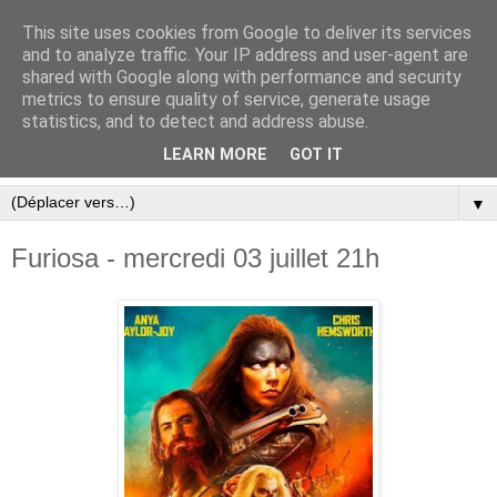
This site uses cookies from Google to deliver its services
and to analyze traffic. Your IP address and user-agent are
shared with Google along with performance and security
metrics to ensure quality of service, generate usage
statistics, and to detect and address abuse.
LEARN MORE
GOT IT
▼
Furiosa - mercredi 03 juillet 21h