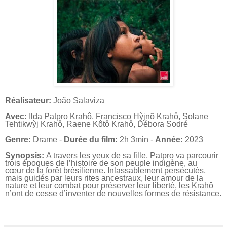
Réalisateur:
João Salaviza
Avec:
Ilda Patpro Krahô, Francisco Hỳjnõ Krahô, Solane
Tehtikwỳj Krahô, Raene Kôtô Krahô, Débora Sodré
Genre:
Drame -
Durée du film:
2h 3min -
Année:
2023
Synopsis:
A travers les yeux de sa fille, Patpro va parcourir
trois époques de l’histoire de son peuple indigène, au
cœur de la forêt brésilienne.
Inlassablement persécutés,
mais guidés par leurs rites ancestraux, leur amour de la
nature et leur combat pour préserver leur liberté, les Krahô
n’ont de cesse d’inventer de nouvelles formes de résistance.