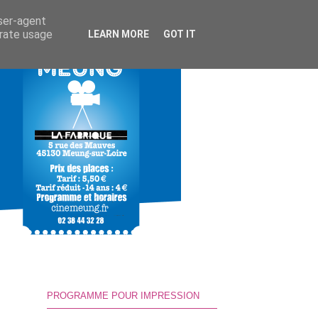
user-agent
erate usage
LEARN MORE
GOT IT
PROGRAMME POUR IMPRESSION