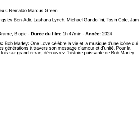
teur:
Reinaldo Marcus Green
ngsley Ben-Adir, Lashana Lynch, Michael Gandolfini, Tosin Cole, Ja
Drame, Biopic -
Durée du film:
1h 47min -
Année:
2024
s:
Bob Marley: One Love célèbre la vie et la musique d'une icône qui
des générations à travers son message d'amour et d'unité. Pour la
 fois sur grand écran, découvrez l'histoire puissante de Bob Marley.