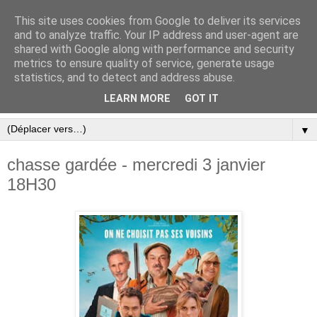
This site uses cookies from Google to deliver its services
and to analyze traffic. Your IP address and user-agent are
shared with Google along with performance and security
metrics to ensure quality of service, generate usage
statistics, and to detect and address abuse.
LEARN MORE
GOT IT
▼
chasse gardée - mercredi 3 janvier
18H30