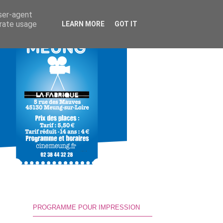
user-agent
erate usage
LEARN MORE
GOT IT
PROGRAMME POUR IMPRESSION