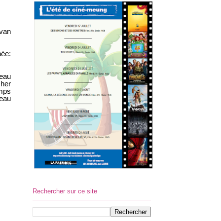
 van
née:
beau
cher
emps
neau
Rechercher sur ce site