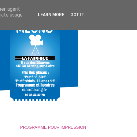
user-agent
erate usage
LEARN MORE
GOT IT
PROGRAMME POUR IMPRESSION