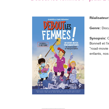
Réalisateur
Genre:
Docu
Synopsis:
C
Bonnell et l’
"road-movie 
enfants, no