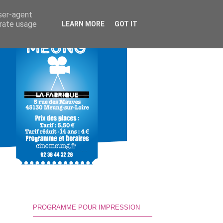
user-agent
erate usage
LEARN MORE
GOT IT
PROGRAMME POUR IMPRESSION