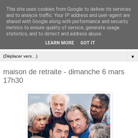
This site uses cookies from Google to deliver its services
and to analyze traffic. Your IP address and user-agent are
shared with Google along with performance and security
metrics to ensure quality of service, generate usage
statistics, and to detect and address abuse.
LEARN MORE
GOT IT
▼
maison de retraite - dimanche 6 mars
17h30