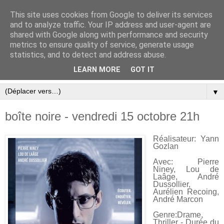
This site uses cookies from Google to deliver its services
and to analyze traffic. Your IP address and user-agent are
shared with Google along with performance and security
metrics to ensure quality of service, generate usage
statistics, and to detect and address abuse.
LEARN MORE
GOT IT
▼
boîte noire - vendredi 15 octobre 21h
Réalisateur: Yann
Gozlan
Avec: Pierre
Niney, Lou de
Laâge, André
Dussollier,
Aurélien Recoing,
André Marcon
Genre:Drame,
Thriller - Durée du