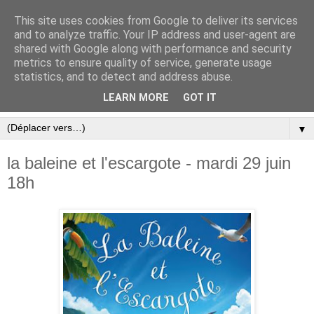
This site uses cookies from Google to deliver its services
and to analyze traffic. Your IP address and user-agent are
shared with Google along with performance and security
metrics to ensure quality of service, generate usage
statistics, and to detect and address abuse.
LEARN MORE
GOT IT
▼
la baleine et l'escargote - mardi 29 juin
18h