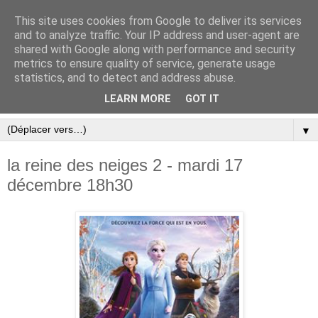
This site uses cookies from Google to deliver its services
and to analyze traffic. Your IP address and user-agent are
shared with Google along with performance and security
metrics to ensure quality of service, generate usage
statistics, and to detect and address abuse.
LEARN MORE
GOT IT
▼
la reine des neiges 2 - mardi 17
décembre 18h30