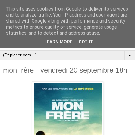
This site uses cookies from Google to deliver its services
and to analyze traffic. Your IP address and user-agent are
shared with Google along with performance and security
metrics to ensure quality of service, generate usage
statistics, and to detect and address abuse.
LEARN MORE
GOT IT
▼
mon frère - vendredi 20 septembre 18h