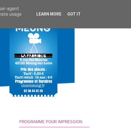
user-agent
erate usage
LEARN MORE
GOT IT
PROGRAMME POUR IMPRESSION