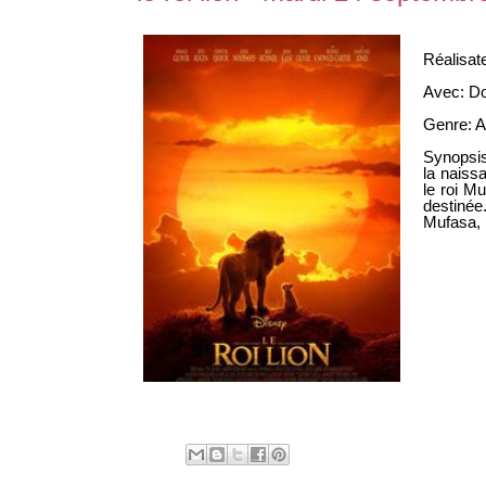
Réalisat
Avec: Do
Genre: A
Synopsi
la naiss
le roi M
destinée
Mufasa, 