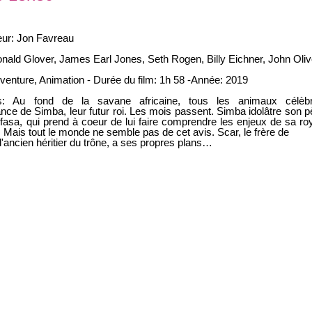
eur: Jon Favreau
nald Glover, James Earl Jones, Seth Rogen, Billy Eichner, John Oliv
venture, Animation - Durée du film: 1h 58 -Année: 2019
s: Au fond de la savane africaine, tous les animaux célèbr
ance de Simba, leur futur roi. Les mois passent. Simba idolâtre son p
ufasa, qui prend à coeur de lui faire comprendre les enjeux de sa ro
. Mais tout le monde ne semble pas de cet avis. Scar, le frère de
l'ancien héritier du trône, a ses propres plans…