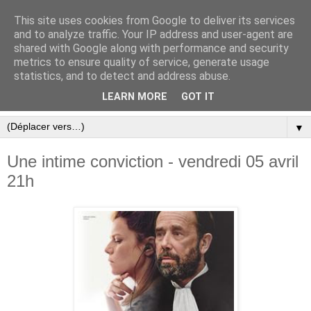
This site uses cookies from Google to deliver its services
and to analyze traffic. Your IP address and user-agent are
shared with Google along with performance and security
metrics to ensure quality of service, generate usage
statistics, and to detect and address abuse.
LEARN MORE
GOT IT
▼
Une intime conviction - vendredi 05 avril
21h