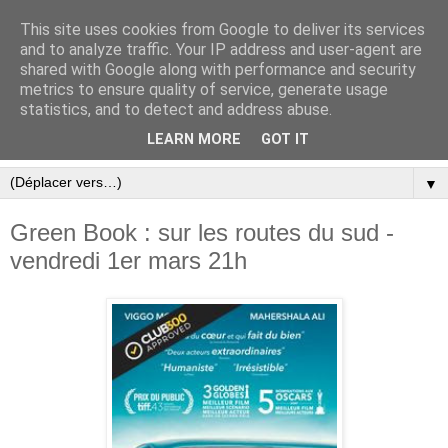
This site uses cookies from Google to deliver its services
and to analyze traffic. Your IP address and user-agent are
shared with Google along with performance and security
metrics to ensure quality of service, generate usage
statistics, and to detect and address abuse.
LEARN MORE
GOT IT
▼
Green Book : sur les routes du sud -
vendredi 1er mars 21h