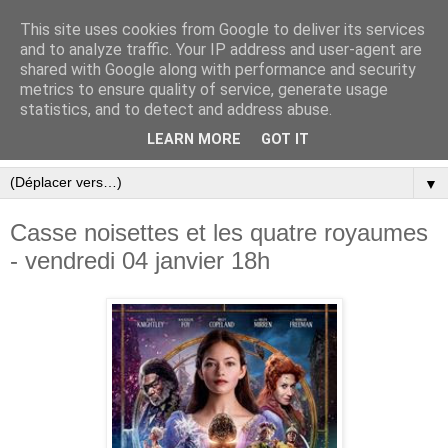
This site uses cookies from Google to deliver its services
and to analyze traffic. Your IP address and user-agent are
shared with Google along with performance and security
metrics to ensure quality of service, generate usage
statistics, and to detect and address abuse.
LEARN MORE
GOT IT
▼
Casse noisettes et les quatre royaumes
- vendredi 04 janvier 18h