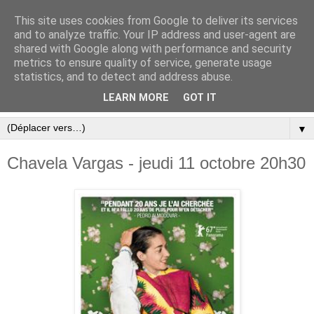
This site uses cookies from Google to deliver its services
and to analyze traffic. Your IP address and user-agent are
shared with Google along with performance and security
metrics to ensure quality of service, generate usage
statistics, and to detect and address abuse.
LEARN MORE
GOT IT
▼
Chavela Vargas - jeudi 11 octobre 20h30