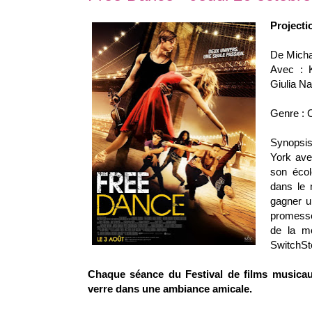
Projecti
De Micha
Avec : 
Giulia N
Genre : 
Synopsis
York avec
son écol
dans le 
gagner u
promesse
de la mo
SwitchSt
Chaque séance du Festival de films musica
verre dans une ambiance amicale.