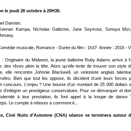
on le jeudi 26 octobre à 20H30.
el Damian.
Keenan Kampa, Nicholas Galitzine, Jane Seymour, Sonoya Mizu
ahmany.
Comédie musicale, Romance - Durée du film : 1h37- Année : 2016 - 
 : Originaire du Midwest, la jeune ballerine Ruby Adams arrive à
 des rêves plein la tête. Alors qu'elle tente de trouver son style 
e, elle rencontre Johnnie Blackwell, un violoniste anglais talentu
métro. Bien que tout les oppose, ils décident d'unir leurs forces 
n concours. L'enjeu ? Une bourse d'un montant de 25 000 dollars e
 d'intégrer un prestigieux conservatoire. Pour se démarquer et do
dernité à leur prestation, ils font appel à la troupe de danse
eps. Le compte à rebours a commencé...
ux, Ciné Nuits d'Automne (CNA) séance se terminera autour d