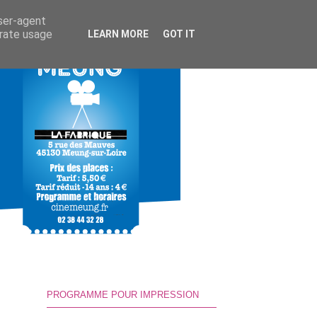
user-agent
erate usage
LEARN MORE
GOT IT
PROGRAMME POUR IMPRESSION