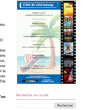
no,
VO
 New
dans
eux,
pour
t la
nner
 The
Rechercher sur ce site
'un