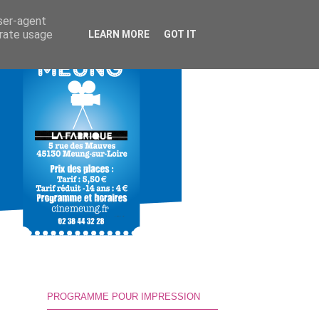
user-agent
erate usage
LEARN MORE
GOT IT
PROGRAMME POUR IMPRESSION