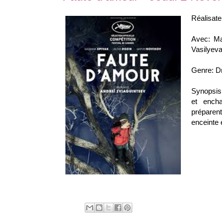
Réalisate
Avec: Ma
Vasilyev
Genre: D
Synopsis:
et
encha
préparen
enceinte