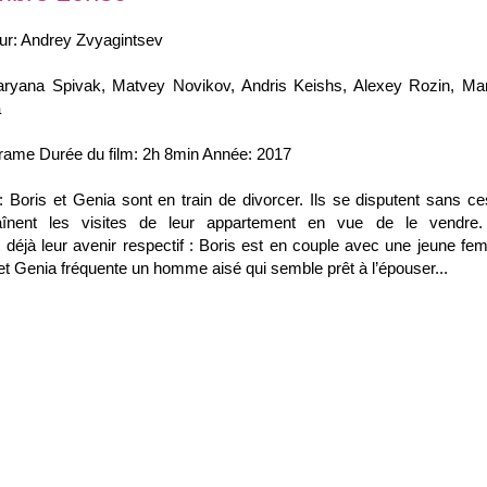
ur: Andrey Zvyagintsev
ryana Spivak, Matvey Novikov, Andris Keishs, Alexey Rozin, Ma
a
rame Durée du film: 2h 8min Année: 2017
 Boris et Genia sont en train de divorcer. Ils se disputent sans c
înent les visites de leur appartement en vue de le vendre. 
t
déjà leur avenir respectif : Boris est en couple avec une jeune f
et Genia fréquente un homme aisé qui semble prêt à l’épouser...