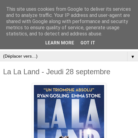
This site uses cookies from Google to deliver its services
and to analyze traffic. Your IP address and user-agent are
shared with Google along with performance and security
metrics to ensure quality of service, generate usage
statistics, and to detect and address abuse.
LEARN MORE
GOT IT
▼
La La Land - Jeudi 28 septembre